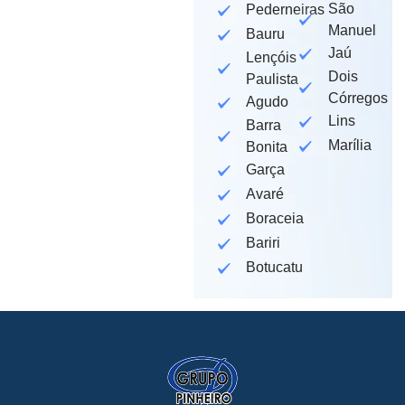
São
Pederneiras
Manuel
Bauru
Jaú
Lençóis
Dois
Paulista
Córregos
Agudo
Lins
Barra
Marília
Bonita
Garça
Avaré
Boraceia
Bariri
Botucatu