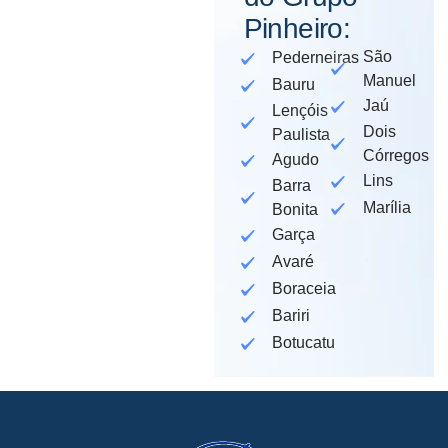
Pinheiro:
São
Pederneiras
Manuel
Bauru
Jaú
Lençóis
Dois
Paulista
Córregos
Agudo
Lins
Barra
Marília
Bonita
Garça
Avaré
Boraceia
Bariri
Botucatu